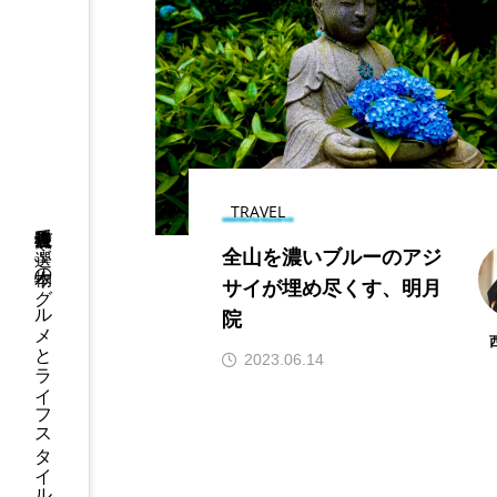
鎌倉・長谷でランチ｜
母娘が紡ぐ「身体を整
える」韓国料理「モニ
ョ」。グルテンフリー
2026.07.16
で心と身体を慈しむ。
TRAVEL
鎌倉移住者視点で選ぶ本物のグルメとライフスタイル
全山を濃いブルーのアジ
サイが埋め尽くす、明月
院
3時のおやつ工房
あじさ
2023.06.14
不動明王
休耕庵
吉屋信子記念館
坐禅会