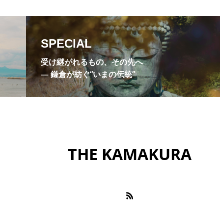
巨福門
布袋尊
座禅
建長寺
弁財天
月院
明月院やぐら
明月院ブルー
曇華殿
杉
SPECIAL
極楽寺
浄明寺
浄智寺
海光庵
温泉
源
受け継がれるもの、その先へ
社
禅の修行
禅宗
福源山明月院
稲村ヶ崎
― 鎌倉が紡ぐ“いまの伝統”
花
縁切り寺
花の寺
英勝寺
蘭渓道隆
王
豊島屋瀬戸小路
釈迦堂切通
金運上昇スポット
オルゴール堂
鎌倉宮
鎌倉市鏑木清方記念美術館
鎌
THE KAMAKURA
鎌倉文華館
長谷寺
霊水
風の杜
高
苑
鶴岡文庫
麩帆