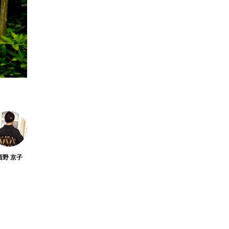
鎌倉・長谷でおすすめ
の寿司ランチ｜五感で
楽しむ「寿司 山もと」
amiko
amiko
の至福。大人のための
2026.07.01
隠れ家へ
TAG LIST
西野 京子
い寺
かけこみ寺
アジサイロード
カフェ
ガ
倶利
円覚寺
切通
化粧坂切通
北条時宗
報国寺
大仏
大仏サブレー
大覚禅師