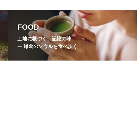
悟りの窓
成就院
本寺
東慶寺
FOOD
氏山公園
源頼朝
土地に根づく、記憶の味
稲村ヶ崎温泉
― 鎌倉のソウルを食べ歩く
衣張山
覚山志道尼
銭洗弁財天宇賀福神社
倉幕府
鎌倉彫会館
徳院
鶴岡ミュージアム