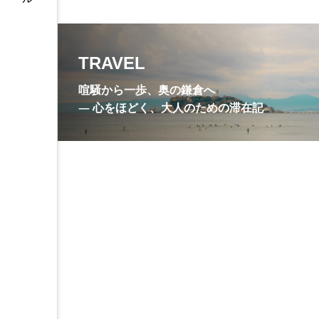
尼寺
川喜多映画記念館
抹茶
旧諸戸邸
明
TRAVEL
枯山水庭園
梵鐘
喧騒から一歩、奥の鎌倉へ
無学祖元禅師
甘縄神明神
― 心をほどく、大人のための滞在記
竹の庭
笹衣
紫陽
観音ミュージアム
護良親
銭洗水
鎌倉
鎌倉
鎌倉彫資料館
鎌倉文学館
鶴岡八幡宮
鶴岡八幡宮墓