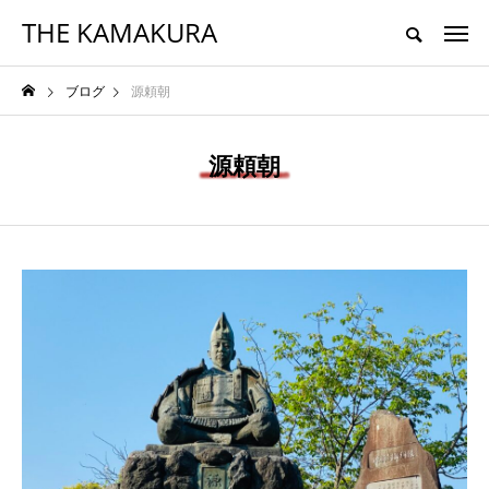
THE KAMAKURA
鎌倉移住者視点で選ぶ本物のグルメとライフスタイル
ブログ
源頼朝
HOME
TRAVEL
FOOD
LIFESTYLE
源頼朝
NEW POST
FOOD
TRAVEL
鎌倉・長谷でランチ｜
鎌倉・長谷でおすすめ
母娘が紡ぐ「身体を整
の寿司ランチ｜五感で