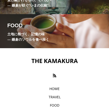
川喜多映画記念館
巨福門
布袋尊
― 鎌倉が紡ぐ“いまの伝統”
座禅
建長寺
弁財天
悟りの窓
成就院
抹茶
旧諸戸邸
明月院
FOOD
土地に根づく、記憶の味
明月院やぐら
明月院ブルー
曇華殿
― 鎌倉のソウルを食べ歩く
杉本寺
東慶寺
枯山水庭園
梵鐘
極楽寺
浄明寺
浄智寺
海光庵
THE KAMAKURA
温泉
源氏山公園
源頼朝
無学祖元禅師
甘縄神明神社
禅の修行
禅宗
福源山明月院
稲村ヶ崎
HOME
TRAVEL
稲村ヶ崎温泉
竹の庭
笹衣
紫陽花
FOOD
縁切り寺
花の寺
英勝寺
蘭渓道隆