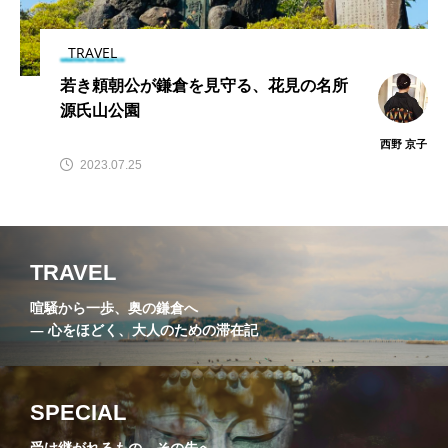
える」韓国料理「モニ
楽しむ「寿司 山も
amiko
amiko
ョ」。グルテンフリー
と」の至福。大人のた
2026.07.16
2026.07.01
で心と身体を慈しむ。
めの隠れ家へ
TRAVEL
若き頼朝公が鎌倉を見守る、花見の名所
TAG LIST
源氏山公園
西野 京子
3時のおやつ工房
あじさい寺
かけこみ寺
2023.07.25
アジサイロード
カフェ
ガレット
ハイキング
不動明王
休耕庵
倶利
TRAVEL
円覚寺
切通
化粧坂切通
北条時宗
喧騒から一歩、奥の鎌倉へ
― 心をほどく、大人のための滞在記
北鎌倉末花堂
吉屋信子記念館
坐禅会
報国寺
大仏
大仏サブレー
大覚禅師
SPECIAL
寸松堂
小町通り
尼寺
受け継がれるもの、その先へ