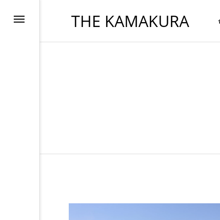
THE KAMAKURA
FOOD