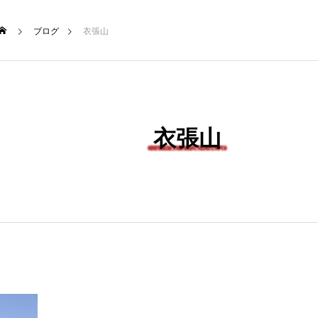
ブログ
衣張山
NEW POST
TRAVEL
衣張山