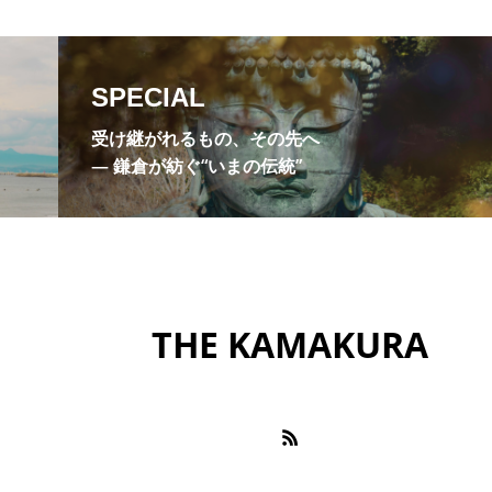
巨福門
布袋尊
座禅
建長寺
弁財天
月院
明月院やぐら
明月院ブルー
曇華殿
杉
SPECIAL
極楽寺
浄明寺
浄智寺
海光庵
温泉
源
受け継がれるもの、その先へ
社
禅の修行
禅宗
福源山明月院
稲村ヶ崎
― 鎌倉が紡ぐ“いまの伝統”
花
縁切り寺
花の寺
英勝寺
蘭渓道隆
王
豊島屋瀬戸小路
釈迦堂切通
金運上昇スポット
オルゴール堂
鎌倉宮
鎌倉市鏑木清方記念美術館
鎌
THE KAMAKURA
鎌倉文華館
長谷寺
霊水
風の杜
高
苑
鶴岡文庫
麩帆