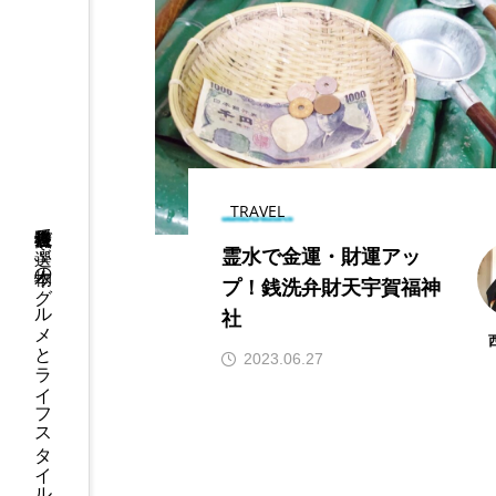
鎌倉・長谷でランチ｜
母娘が紡ぐ「身体を整
える」韓国料理「モニ
ョ」。グルテンフリー
2026.07.16
で心と身体を慈しむ。
TRAVEL
鎌倉移住者視点で選ぶ本物のグルメとライフスタイル
霊水で金運・財運アッ
プ！銭洗弁財天宇賀福神
社
3時のおやつ工房
あじさ
2023.06.27
不動明王
休耕庵
吉屋信子記念館
坐禅会