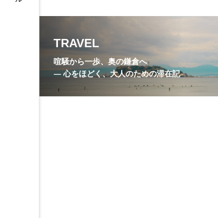
尼寺
川喜多映画記念館
抹茶
旧諸戸邸
明
TRAVEL
枯山水庭園
梵鐘
喧騒から一歩、奥の鎌倉へ
無学祖元禅師
甘縄神明神
― 心をほどく、大人のための滞在記
竹の庭
笹衣
紫陽
観音ミュージアム
護良親
銭洗水
鎌倉
鎌倉
鎌倉彫資料館
鎌倉文学館
鶴岡八幡宮
鶴岡八幡宮墓