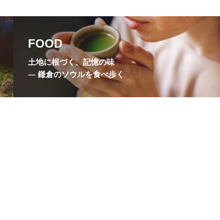
悟りの窓
成就院
本寺
東慶寺
FOOD
氏山公園
源頼朝
土地に根づく、記憶の味
稲村ヶ崎温泉
― 鎌倉のソウルを食べ歩く
衣張山
覚山志道尼
銭洗弁財天宇賀福神社
倉幕府
鎌倉彫会館
徳院
鶴岡ミュージアム