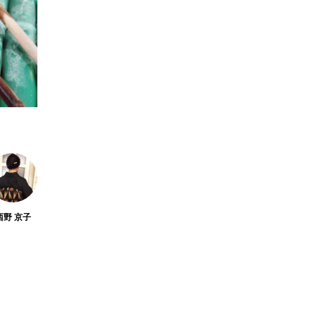
鎌倉・長谷でおすすめ
の寿司ランチ｜五感で
楽しむ「寿司 山もと」
amiko
amiko
の至福。大人のための
2026.07.01
隠れ家へ
TAG LIST
西野 京子
い寺
かけこみ寺
アジサイロード
カフェ
ガ
倶利
円覚寺
切通
化粧坂切通
北条時宗
報国寺
大仏
大仏サブレー
大覚禅師