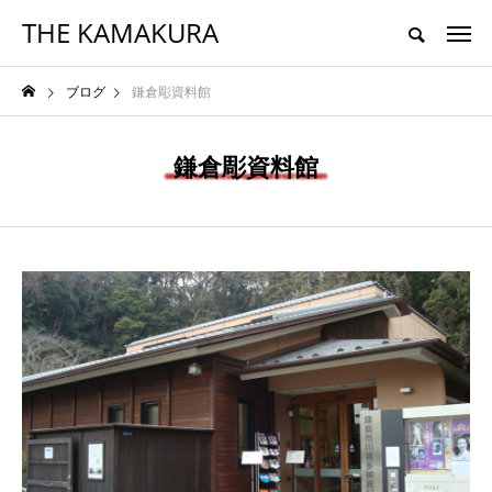
THE KAMAKURA
鎌倉移住者視点で選ぶ本物のグルメとライフスタイル
ブログ
鎌倉彫資料館
HOME
TRAVEL
FOOD
LIFESTYLE
鎌倉彫資料館
NEW POST
FOOD
TRAVEL
鎌倉・長谷でランチ｜
鎌倉・長谷でおすすめ
母娘が紡ぐ「身体を整
の寿司ランチ｜五感で