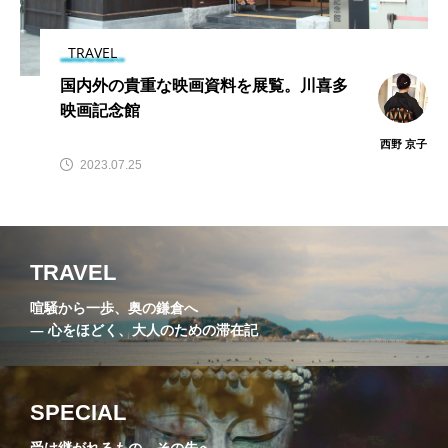
える」韓国料理「モニ
楽しむ「寿司 山も
amiko
amiko
ョ」。グルテンフリー
と」の至福。大人のた
2026.07.16
2026.07.01
で心と身体を慈しむ。
めの隠れ家へ
TRAVEL
国内外の貴重な映画資料を展覧。川喜多
TAG LIST
映画記念館
西野 京子
3時のおやつ工房
あじさい寺
かけこみ寺
2023.07.25
アジサイロード
カフェ
ガレット
ハイキング
不動明王
休耕庵
倶利
TRAVEL
円覚寺
切通
化粧坂切通
北条時宗
喧騒から一歩、奥の鎌倉へ
― 心をほどく、大人のための滞在記
北鎌倉末花堂
吉屋信子記念館
坐禅会
報国寺
大仏
大仏サブレー
大覚禅師
SPECIAL
寸松堂
小町通り
尼寺
受け継がれるもの、その先へ