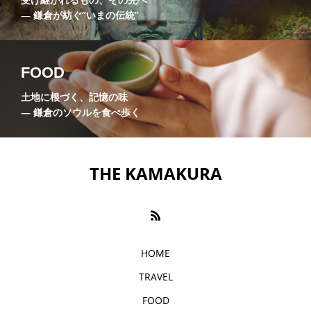
川喜多映画記念館
巨福門
布袋尊
― 鎌倉が紡ぐ“いまの伝統”
座禅
建長寺
弁財天
悟りの窓
成就院
抹茶
旧諸戸邸
明月院
FOOD
土地に根づく、記憶の味
明月院やぐら
明月院ブルー
曇華殿
― 鎌倉のソウルを食べ歩く
杉本寺
東慶寺
枯山水庭園
梵鐘
極楽寺
浄明寺
浄智寺
海光庵
THE KAMAKURA
温泉
源氏山公園
源頼朝
無学祖元禅師
甘縄神明神社
禅の修行
禅宗
福源山明月院
稲村ヶ崎
HOME
TRAVEL
稲村ヶ崎温泉
竹の庭
笹衣
紫陽花
FOOD
縁切り寺
花の寺
英勝寺
蘭渓道隆