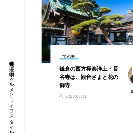
鎌倉・長谷でランチ｜
母娘が紡ぐ「身体を整
える」韓国料理「モニ
ョ」。グルテンフリー
2026.07.16
で心と身体を慈しむ。
TRAVEL
鎌倉移住者視点で選ぶ本物のグルメとライフスタイル
鎌倉の西方極楽浄土・長
谷寺は、観音さまと花の
御寺
3時のおやつ工房
あじさ
2023.08.31
不動明王
休耕庵
吉屋信子記念館
坐禅会