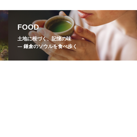
悟りの窓
成就院
本寺
東慶寺
FOOD
氏山公園
源頼朝
土地に根づく、記憶の味
稲村ヶ崎温泉
― 鎌倉のソウルを食べ歩く
衣張山
覚山志道尼
銭洗弁財天宇賀福神社
倉幕府
鎌倉彫会館
徳院
鶴岡ミュージアム