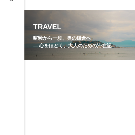
尼寺
川喜多映画記念館
抹茶
旧諸戸邸
明
TRAVEL
枯山水庭園
梵鐘
喧騒から一歩、奥の鎌倉へ
無学祖元禅師
甘縄神明神
― 心をほどく、大人のための滞在記
竹の庭
笹衣
紫陽
観音ミュージアム
護良親
銭洗水
鎌倉
鎌倉
鎌倉彫資料館
鎌倉文学館
鶴岡八幡宮
鶴岡八幡宮墓