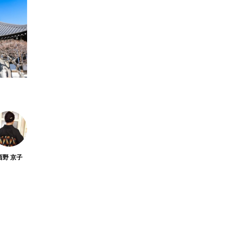
鎌倉・長谷でおすすめ
の寿司ランチ｜五感で
楽しむ「寿司 山もと」
amiko
amiko
の至福。大人のための
2026.07.01
隠れ家へ
TAG LIST
西野 京子
い寺
かけこみ寺
アジサイロード
カフェ
ガ
倶利
円覚寺
切通
化粧坂切通
北条時宗
報国寺
大仏
大仏サブレー
大覚禅師