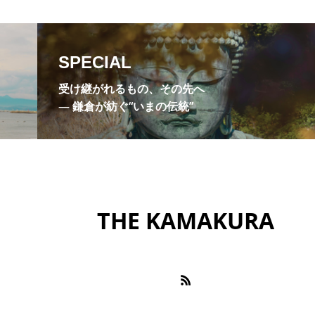
巨福門
布袋尊
座禅
建長寺
弁財天
月院
明月院やぐら
明月院ブルー
曇華殿
杉
SPECIAL
極楽寺
浄明寺
浄智寺
海光庵
温泉
源
受け継がれるもの、その先へ
社
禅の修行
禅宗
福源山明月院
稲村ヶ崎
― 鎌倉が紡ぐ“いまの伝統”
花
縁切り寺
花の寺
英勝寺
蘭渓道隆
王
豊島屋瀬戸小路
釈迦堂切通
金運上昇スポット
オルゴール堂
鎌倉宮
鎌倉市鏑木清方記念美術館
鎌
THE KAMAKURA
鎌倉文華館
長谷寺
霊水
風の杜
高
苑
鶴岡文庫
麩帆